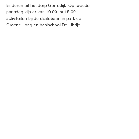
kinderen uit het dorp Gorredijk. Op tweede 
paasdag zijn er van 10:00 tot 15:00 
activiteiten bij de skatebaan in park de 
Groene Long en basischool De Librije.
Bekijk de poster voor meer informatie!
Deel dit evenement
Neem contact op via
info@pbgorredijk.nl